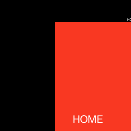
H
HOME